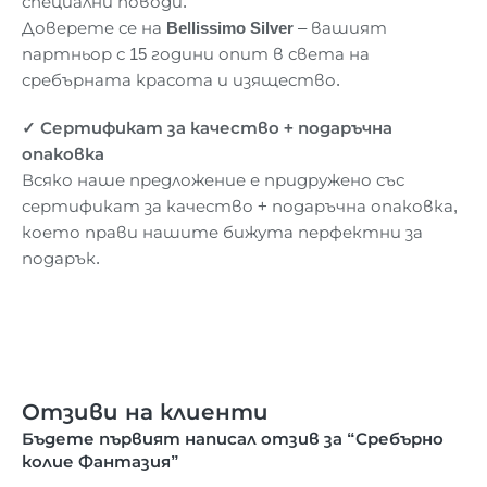
специални поводи.
Доверете се на
Bellissimo Silver
– вашият
партньор с 15 години опит в света на
сребърната красота и изящество.
✓
Сертификат
за
кач
ество + подаръчна
опаковка
Всяко наше предложение е придружено със
сертификат за качество + подаръчна опаковка,
което прави нашите бижута перфектни за
подарък.
Отзиви на клиенти
Бъдете първият написал отзив за “Сребърно
колие Фантазия”