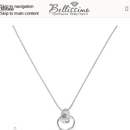
Skip to navigation
Меню
Skip to main content
Начало
/
Колиета
Увеличи