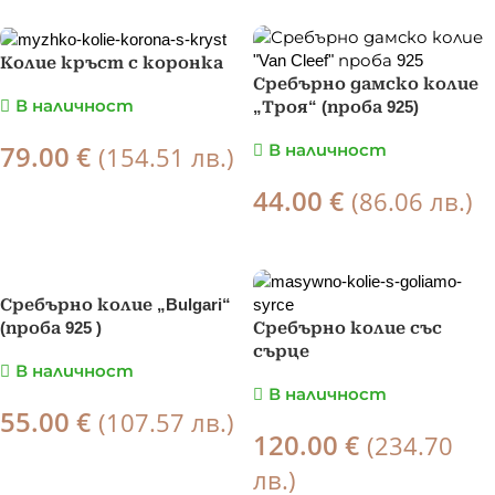
Колие кръст с коронка
Сребърно дамско колие
В наличност
„Троя“ (проба 925)
79.00
€
(154.51 лв.)
В наличност
44.00
€
(86.06 лв.)
ПОРЪЧКА
ПОРЪЧКА
Сребърно колие „Bulgari“
(проба 925 )
Сребърно колие със
сърце
В наличност
В наличност
55.00
€
(107.57 лв.)
120.00
€
(234.70
ПОРЪЧКА
лв.)