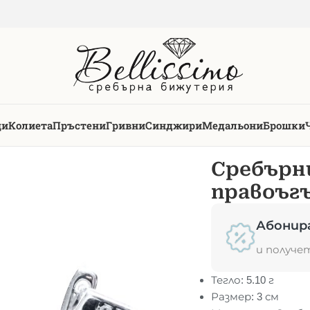
ци
Колиета
Пръстени
Гривни
Синджири
Медальони
Брошки
Сребърни
правоъг
Абонир
и получе
Тегло: 5.10 г
Размер: 3 см