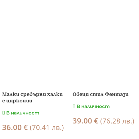
Малки сребърни халки
Обеци стил Фентази
с цирконии
В наличност
В наличност
39.00
€
(76.28 лв.)
36.00
€
(70.41 лв.)