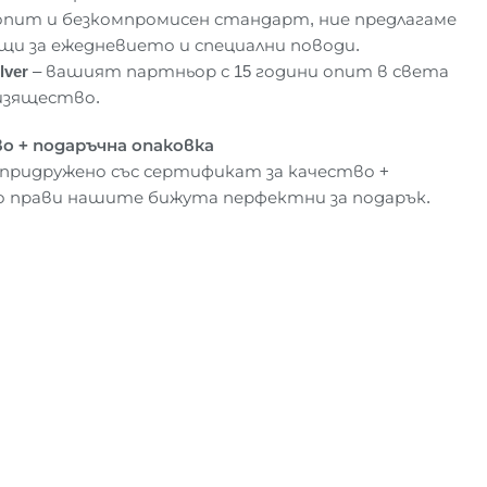
опит и безкомпромисен стандарт, ние предлагаме
щи за ежедневието и специални поводи.
lver
– вашият партньор с 15 години опит в света
изящество.
о + подаръчна опаковка
 придружено със сертификат за качество +
о прави нашите бижута перфектни за подарък.