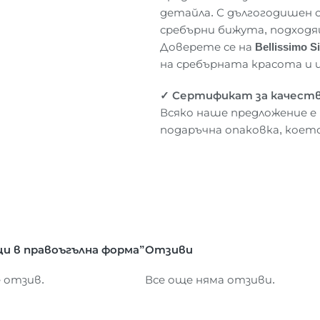
детайла. С дългогодишен 
сребърни бижута, подходя
Доверете се на
Bellissimo Si
на сребърната красота и 
✓
Сертификат
за
кач
еств
Всяко наше предложение е
подаръчна опаковка, коет
и в правоъгълна форма”
Отзиви
е отзив.
Все още няма отзиви.