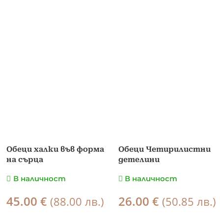
Обеци халки във форма
Обеци Четирилистни
на сърца
детелини
В наличност
В наличност
45.00
26.00
€
€
(88.00 лв.)
(50.85 лв.)