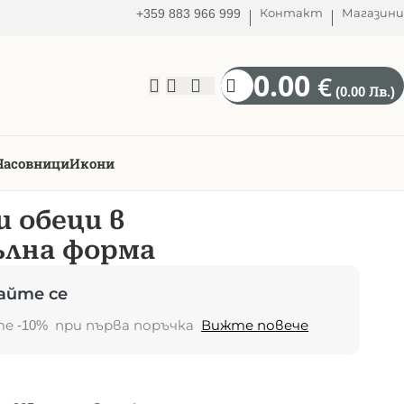
+359 883 966 999
Контакт
Магазини
0.00
€
(0.00 Лв.)
Часовници
Икони
 обеци в
ълна форма
айте се
те -10% при първа поръчка
Вижте повече