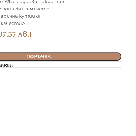
о 925 с родиево покритие
иркониеви камъчета
аръчна кутийка
 качество
07.57 лв.)
ПОРЪЧКА
нете
тавка