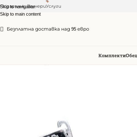
Подаръчни Ваучери
Услуги
Skip to navigation
Skip to main content
Безплатна доставка над 95 евро
Комплекти
Oбе
Начало
/
Oбеци
/
Дамски обеци