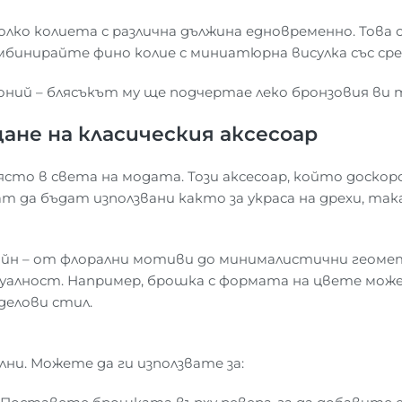
ко колиета с различна дължина едновременно. Това с
бинирайте фино колие с миниатюрна висулка със сред
коний – блясъкът му ще подчертае леко бронзовия ви
ане на класическия аксесоар
о в света на модата. Този аксесоар, който доскоро 
да бъдат използвани както за украса на дрехи, така
йн – от флорални мотиви до минималистични геомет
видуалност. Например, брошка с формата на цвете м
делови стил.
ни. Можете да ги използвате за: