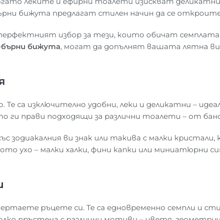
когато леките и ефирни тоалети изискват деликатн
ърни бижута предлагат стилен начин да се откроите,
 перфектният избор за тези, които обичат семплата
ебърни бижута
, могат да допълнят вашата лятна виз
я
. Те са изключително удобни, леки и деликатни – ид
то ги прави подходящи за различни тоалети – от бан
ъс зодиакалния ви знак или такива с малки кристали
то ухо – малки халки, фини капки или миниатюрни симв
и
ертаете ръцете си. Те са едновременно семпли и сти
ко пръстена с различни мотиви – цветя, геометричн