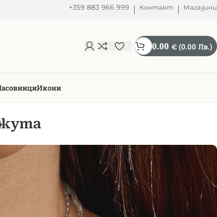
+359 883 966 999
Контакт
Магазини
0.00
(0.00 Лв.)
€
Часовници
Икони
ижута