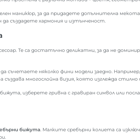
елен маникюр, за да придадете допълнителна мекот
 да създадете хармония и изтънченост.
а
соар. Те са достатъчно деликатни, за да не домини
а съчетаете няколко фини модели заедно. Например, г
а създава многослойна визия, която изглежда стилно 
жута, изберете гривна с гравиран символ или послани
ебърни бижута
. Малките сребърни колиета са изклю
ри.