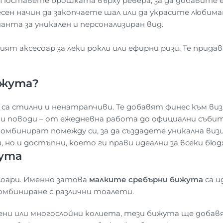
Поставете брошката върху ревера, за да добавите 
сен начин да закопчаете шал или да украсите любима
нта за уникален и персонализиран вид.
 аксесоар за леки рокли или ефирни ризи. Те придав
ижута?
а стилни и ненатрапчиви. Те добавят финес към визи
ви поводи – от ежедневна работа до официални събит
комбинират помежду си, за да създадете уникална ви
 но и достъпни, което ги прави идеални за всеки бю
жута
соари. Именно затова
малките сребърни бижута
са и
комбиниране с различни тоалети.
ени или многослойни колиета, тези бижута ще добав