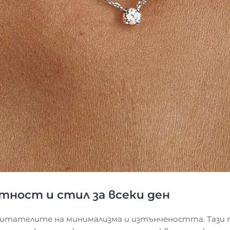
тност и стил за всеки ден
итателите на минимализма и изтънчеността. Тази те