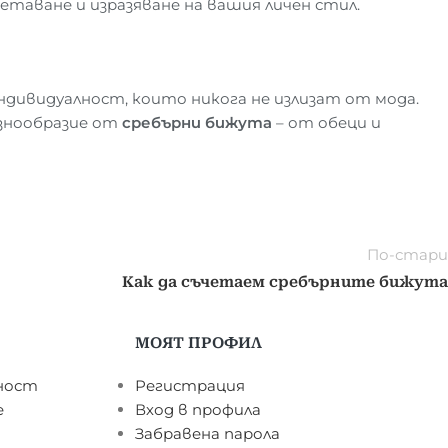
таване и изразяване на вашия личен стил.
индивидуалност, които никога не излизат от мода.
азнообразие от
сребърни бижута
– от обеци и
По-стари
Как да съчетаем сребърните бижута
МОЯТ ПРОФИЛ
ност
Регистрация
е
Вход в профила
Забравена парола