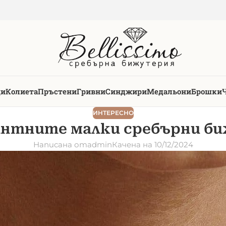
ци
Колиета
Пръстени
Гривни
Синджири
Медальони
Брошки
ИНТЕРЕСНО
антните малки сребърни б
Написана от
admin
Качена на 10/12/2024