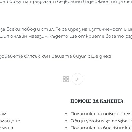
ни бижута предлагат безкрайни възможности за съче
 всеки повод и стил. Те са израз на изтънченост и 
ашия онлайн магазин, където ще откриете богато р
обавете блясък към вашата визия още днес!
ПОМОЩ ЗА КЛИЕНТА
чам
Политика на поверител
 плащане
Общи условия за ползван
амяна
Политика на бисквитки