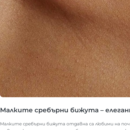
Малките сребърни бижута – елеган
Малките сребърни бижута отдавна са любими на поч