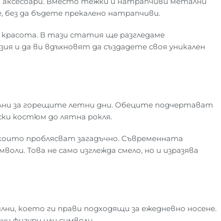
и аксесоари. Вместо тежки и натрапчиви метални
 без да бъдете прекалено натрапчиви.
 красота. В тази статия ще разгледаме
ия и да ви вдъхновят да създадете своя уникален
еални за горещите летни дни. Обеците подчертават
ски костюм до лятна рокля.
, които проблясват загадъчно. Съвременната
оли. Това не само изглежда смело, но и изразява
лни, което ги прави подходящи за ежедневно носене.
и фигури или символи.