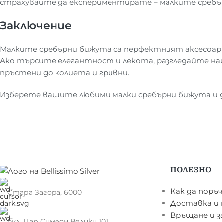
страхувайте да експериментирате – малките сребър
Заключение
Малките сребърни бижута са перфектният аксесоар за
Ако търсите елегантност и лекота, разгледайте н
пръстени до колиета и гривни.
Изберете вашите любими малки сребърни бижута и д
ПОЛЕЗНО
Как да поръ
Стара Загора, 6000
Доставка и
Връщане и з
бул. Цар Симеон Велики 101,