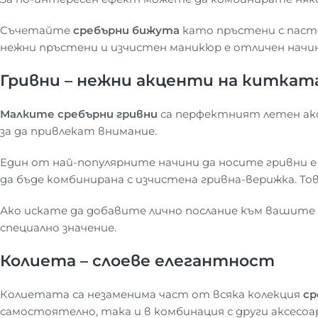
Съчетайте
сребърни бижута
като пръстени с паст
нежни пръстени и изчистен маникюр е отличен начин
Гривни – нежни акценти на киткат
Малките сребърни гривни
са перфектният летен аксе
за да привлекат внимание.
Един от най-популярните начини да носите гривни е д
да бъде комбинирана с изчистена гривна-верижка. Тов
Ако искате да добавите лично послание към вашите би
специално значение.
Колиета – слоеве елегантност
Колиетата са незаменима част от всяка колекция
ср
самостоятелно, така и в комбинация с други аксесоа