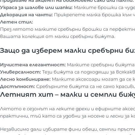
Придаване на акцент на обикновено сако или палто:
Украса за шалове или шапки:
Малките брошки са чуде
Декорация на чанти:
Прикрепете малка брошка към ча
Летен стил:
През лятото малките сребърни брошки са перфектният
вашата колекция от малки сребърни бижута.
Защо да изберем малки сребърни б
Изчистена елегантност:
Малките сребърни бижута с
Универсалност:
Тези бижута са подходящи за всякак
Лесно комбиниране:
Малките аксесоари могат да се 
Достъпност:
Сребърните бижута са не само красиви,
Летният хит – малки и семпли би
Лятото е сезонът на леките дрехи и ефирните аксе
практични, тъй като са удобни за носене и лесни за 
Независимо дали избирате фини обеци, семпли пръст