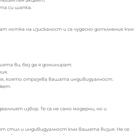
елегантен акцент.
та си шапка.
ат нотка на изисканост и са чудесно допълнение към
ята ви, без да я доминират.
ия.
зия, която отразява вашата индивидуалност.
джет.
деалният избор. Те са не само модерни, но и
ят стил и индивидуалност към вашата визия. Не се