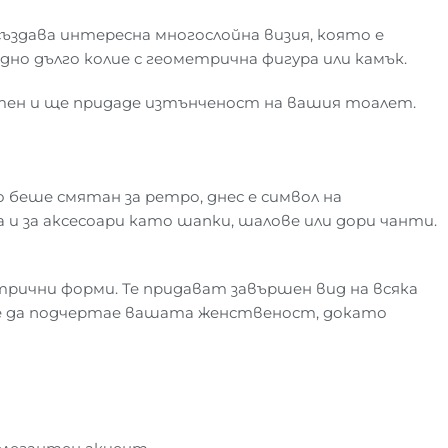
ъздава интересна многослойна визия, която е
но дълго колие с геометрична фигура или камък.
 тен и ще придаде изтънченост на вашия тоалет.
беше смятан за ретро, днес е символ на
 и за аксесоари като шапки, шалове или дори чанти.
рични форми. Те придават завършен вид на всяка
оже да подчертае вашата женственост, докато