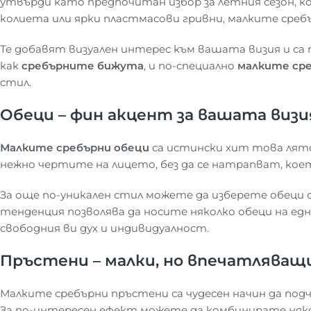
утвърди като предпочитан избор за летния сезон, 
колиета или ярки пластмасови гривни, малките среб
Те добавят визуален интерес към вашата визия и са
как
сребърните бижута
, и по-специално
малките ср
стил.
Обеци – фин акцент за вашата визи
Малките сребърни обеци
са истински хит това лято
нежно чертите на лицето, без да се натрапват, кое
За още по-уникален стил можете да изберете обеци с
тенденция позволява да носите няколко обеци на едно
свободния ви дух и индивидуалност.
Пръстени – малки, но впечатляващ
Малките сребърни пръстени са чудесен начин да подч
За по-интересен ефект можете да комбинирате някол