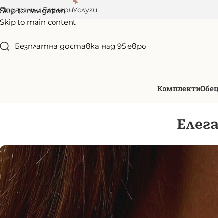
Подаръчни Ваучери
Услуги
Skip to navigation
Skip to main content
Безплатна доставка над 95 евро
Комплекти
Oбе
Елег