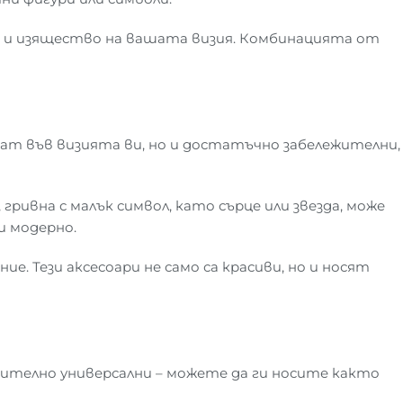
а и изящество на вашата визия. Комбинацията от
рат във визията ви, но и достатъчно забележителни,
ривна с малък символ, като сърце или звезда, може
и модерно.
е. Тези аксесоари не само са красиви, но и носят
чително универсални – можете да ги носите както