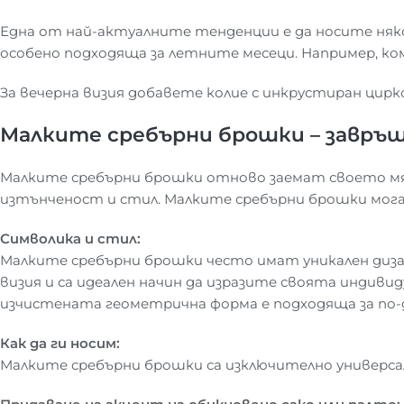
Една от най-актуалните тенденции е да носите някол
особено подходяща за летните месеци. Например, ком
За вечерна визия добавете колие с инкрустиран цир
Малките сребърни брошки – завръщ
Малките сребърни брошки отново заемат своето мяст
изтънченост и стил. Малките сребърни брошки могат 
Символика и стил:
Малките сребърни брошки често имат уникален диза
визия и са идеален начин да изразите своята инди
изчистената геометрична форма е подходяща за по-
Как да ги носим:
Малките сребърни брошки са изключително универсал