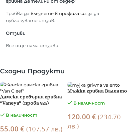
гривна Детелини от седеф”
Трябва да
влезнете в профила си
, за да
публикувате отзив.
Отзиви
Все още няма отзиви.
Сходни Продукти
Мъжка гривна Валенто
Дамска сребърна гривна
В наличност
“Vaneya“ (проба 925)
120.00
€
В наличност
(234.70
лв.)
55.00
€
(107.57 лв.)