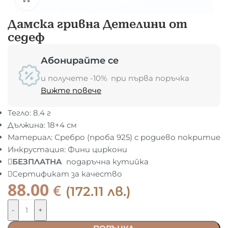
Дамска гривна Детелини от
седеф
Абонирайте се
и получете -10% при първа поръчка
Вижте повече
Тегло: 8.4 г
Дължина: 18+4 см
Материал: Сребро (проба 925) с родиево покритие
Инкрустация: Фини циркони
БЕЗПЛАТНА
подаръчна кутийка
Сертификат за качество
88.00
€
(172.11 лв.)
-
+