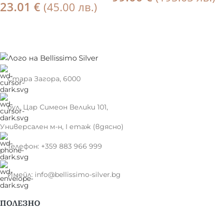
23.01
€
(45.00 лв.)
ПОРЪЧКА
Още
Стара Загора, 6000
бул. Цар Симеон Велики 101,
Универсален м-н, I етаж (вдясно)
Телефон: +359 883 966 999
Имейл: info@bellissimo-silver.bg
ПОЛЕЗНО