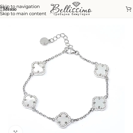
Skip to navigation
Меню
Skip to main content
Начало
/
Гривни
Увеличи